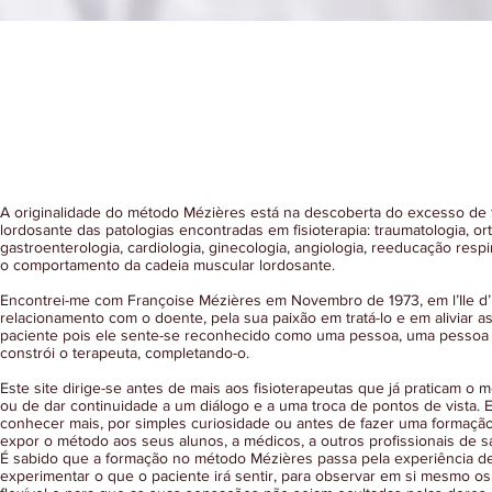
Método de fisioterapia e de reeducação f
princípios descobertos por Françoise Mé
A originalidade do método Mézières está na descoberta do excesso de 
lordosante das patologias encontradas em fisioterapia: traumatologia, or
gastroenterologia, cardiologia, ginecologia, angiologia, reeducação res
o comportamento da cadeia muscular lordosante.
Encontrei-me com Françoise Mézières em Novembro de 1973, em l’Ile d’E
relacionamento com o doente, pela sua paixão em tratá-lo e em aliviar a
paciente pois ele sente-se reconhecido como uma pessoa, uma pessoa 
constrói o terapeuta, completando-o.
Este site dirige-se antes de mais aos fisioterapeutas que já praticam o 
ou de dar continuidade a um diálogo e a uma troca de pontos de vista. 
conhecer mais, por simples curiosidade ou antes de fazer uma formação
expor o método aos seus alunos, a médicos, a outros profissionais de s
É sabido que a formação no método Mézières passa pela experiência d
experimentar o que o paciente irá sentir, para observar em si mesmo os 