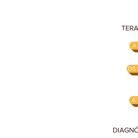
TERA
A
OS
A
DIAGNÓ